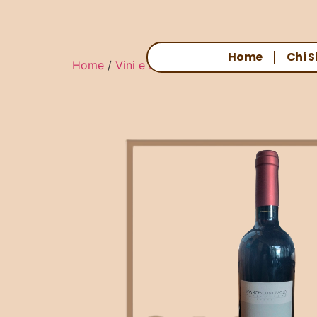
Home
Chi 
Home
/
Vini e Birre
/ LIMBECCA – SANGIOVE