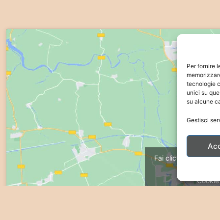
Per fornire 
memorizzare 
tecnologie c
unici su que
su alcune ca
Gestisci ser
Ac
Fai clic su "Accetto"
ma
Cookie
Acc