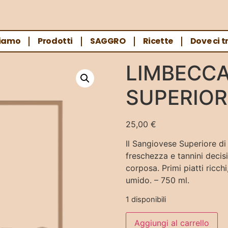
Siamo
Prodotti
SAGGRO
Ricette
Dove ci t
SE SUPERIORE 2018
LIMBECCA
SUPERIOR
25,00
€
Il Sangiovese Superiore di
freschezza e tannini decisi
corposa. Primi piatti ricchi
umido. – 750 ml.
1 disponibili
Aggiungi al carrello