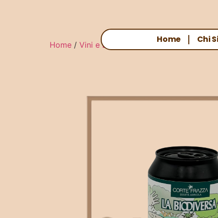
Home
Chi 
Home
/
Vini e Birre
/ BIRRA AL MIELE DI MEL