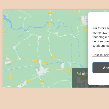
Per fornire 
memorizzare 
tecnologie c
unici su que
su alcune ca
Gestisci ser
Ac
Fai clic su "Accetto"
ma
Cookie
Acc