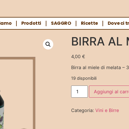
Siamo
Prodotti
SAGGRO
Ricette
Dove ci t
ATA
BIRRA AL 
4,00
€
Birra al miele di melata – 3
19 disponibili
Aggiungi al carr
Categoria:
Vini e Birre