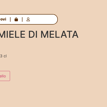
rovi
MIELE DI MELATA
3 cl
ello