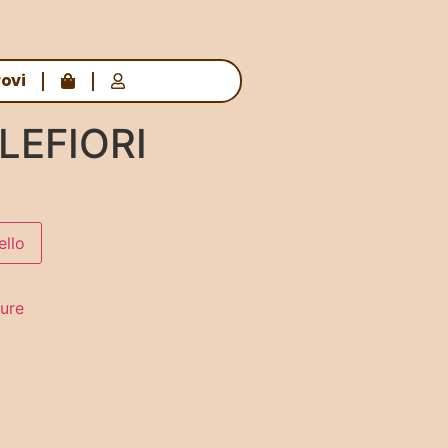
rovi
LEFIORI
ello
ture