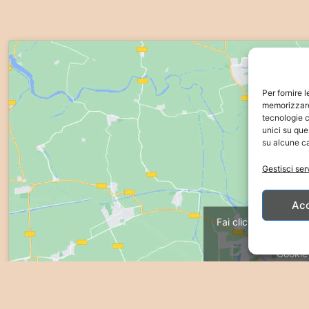
Per fornire 
memorizzare 
tecnologie c
unici su que
su alcune ca
Gestisci ser
Ac
Fai clic su "Accetto"
ma
Cookie
Acc