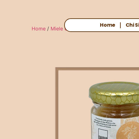
Home
Chi 
Home
/
Miele e Confetture
/ MIELE MILLEFIO