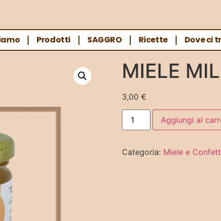
Siamo
Prodotti
SAGGRO
Ricette
Dove ci t
RI
MIELE MIL
3,00
€
Aggiungi al carr
Categoria:
Miele e Confet