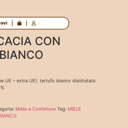
rovi
ACACIA CON
 BIANCO
ne UE – extra UE), tartufo bianco disidratato
1%
egoria:
Miele e Confetture
Tag:
MIELE
 BIANCO