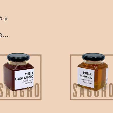
 gr.
re…