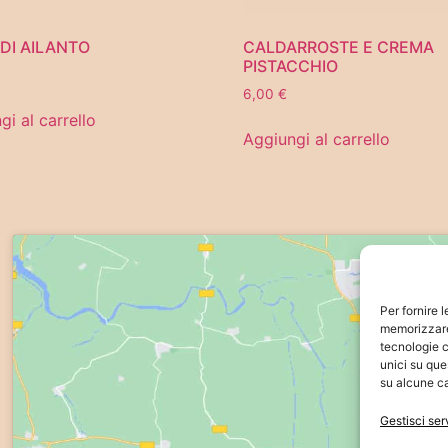
 DI AILANTO
CALDARROSTE E CREMA
PISTACCHIO
6,00
€
gi al carrello
Aggiungi al carrello
Per fornire 
memorizzare 
tecnologie c
unici su que
su alcune ca
Gestisci ser