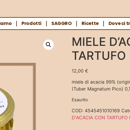
Siamo
Prodotti
SAGGRO
Ricette
Dove ci t
A CON TARTUFO BIANCO
MIELE D’
TARTUFO
12,00
€
miele di acacia 99% (origi
(Tuber Magnatum Pico) 0,
Esaurito
COD:
4545451010169
Cat
D'ACACIA CON TARTUFO