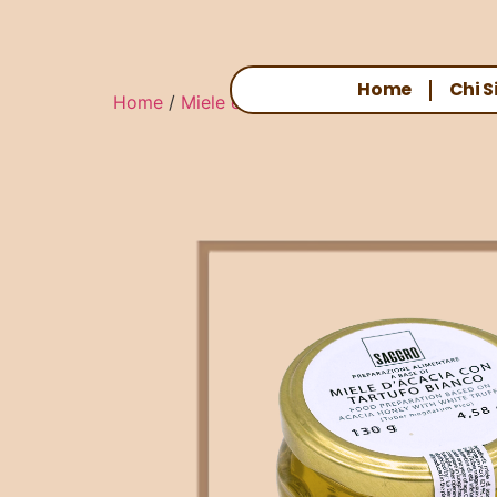
Home
Chi 
Home
/
Miele e Confetture
/ MIELE D’ACACI