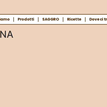
Siamo
Prodotti
SAGGRO
Ricette
Dove ci t
A”
ENA