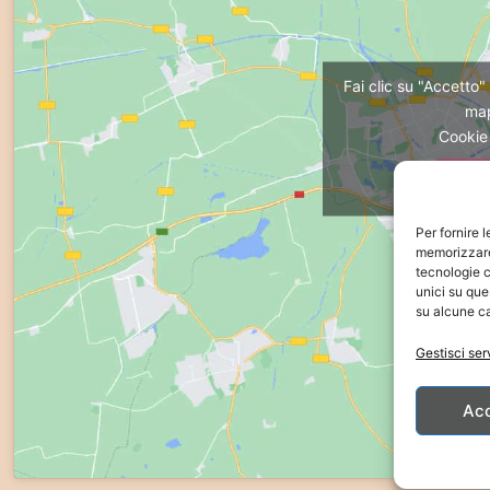
Fai clic su "Accetto"
ma
Cookie
Acc
Per fornire 
memorizzare 
tecnologie c
unici su que
su alcune ca
Gestisci ser
Ac